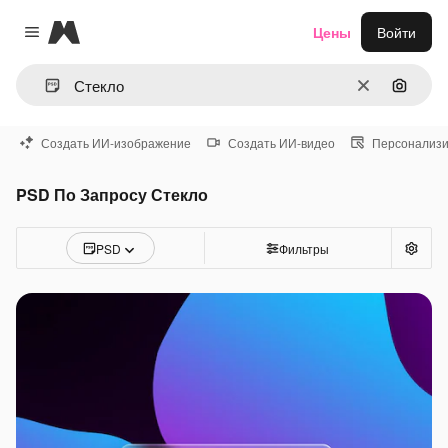
Magnific
Цены
Войти
Close menu
Очистить
Поиск 
Создать ИИ-изображение
Создать ИИ-видео
Персонализи
PSD По Запросу Стекло
PSD
Фильтры