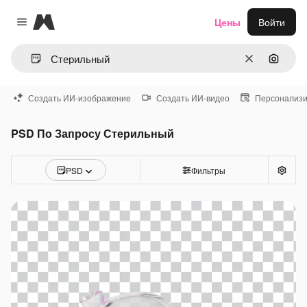
Magnific
Цены
Войти
Close menu
Очистить
Поиск 
Создать ИИ-изображение
Создать ИИ-видео
Персонализи
PSD По Запросу Стерильный
PSD
Фильтры