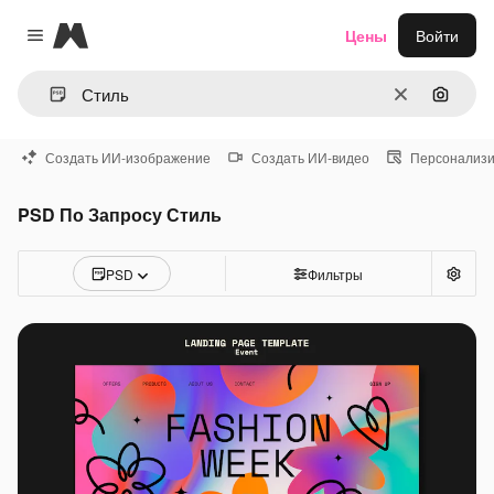
Magnific
Цены
Войти
Close menu
Очистить
Поиск 
Создать ИИ-изображение
Создать ИИ-видео
Персонализи
PSD По Запросу Стиль
PSD
Фильтры