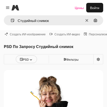
Magnific
Цены
Войти
Close menu
Очистить
Поиск 
Создать ИИ-изображение
Создать ИИ-видео
Персонализи
PSD По Запросу Студийный снимок
PSD
Фильтры