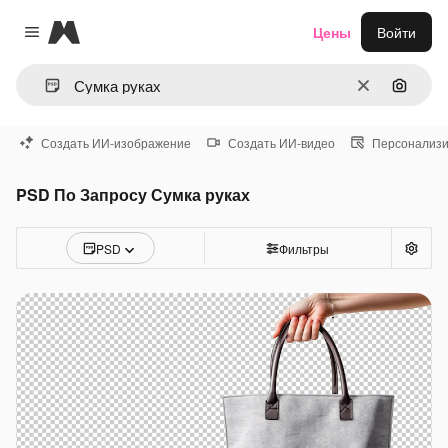
Magnific
Цены
Войти
Close menu
Очистить
Поиск 
Создать ИИ-изображение
Создать ИИ-видео
Персонализи
PSD По Запросу Сумка руках
PSD
Фильтры