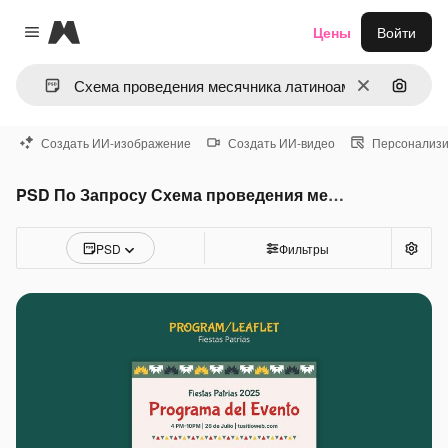
Magnific
Цены
Войти
Close menu
Очистить
Поиск 
Создать ИИ-изображение
Создать ИИ-видео
Персонализи
PSD По Запросу Схема проведения месячника латиноамериканского наследия
PSD
Фильтры