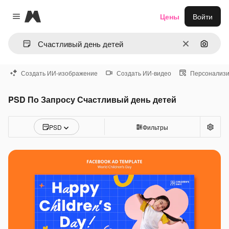
Magnific
Цены
Войти
Close menu
Очистить
Поиск 
Создать ИИ-изображение
Создать ИИ-видео
Персонализи
PSD По Запросу Счастливый день детей
PSD
Фильтры