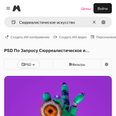
Magnific
Цены
Войти
Close menu
Очистить
Поиск 
Создать ИИ-изображение
Создать ИИ-видео
Персонализи
PSD По Запросу Сюрреалистическое искусство
PSD
Фильтры