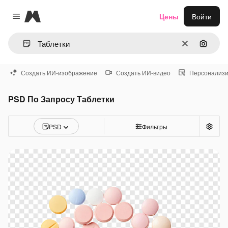
Magnific
Цены
Войти
Close menu
Очистить
Поиск 
Создать ИИ-изображение
Создать ИИ-видео
Персонализи
PSD По Запросу Таблетки
PSD
Фильтры