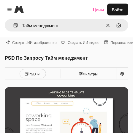
Magnific
Цены
Войти
Close menu
Очистить
Поиск 
Создать ИИ-изображение
Создать ИИ-видео
Персонализи
PSD По Запросу Тайм менеджмент
PSD
Фильтры