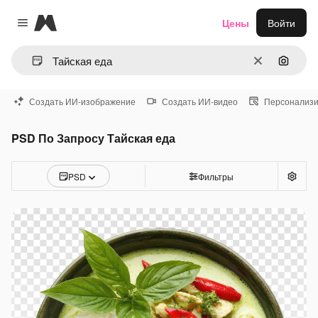
Magnific
Цены
Войти
Close menu
Очистить
Поиск 
Создать ИИ-изображение
Создать ИИ-видео
Персонализи
PSD По Запросу Тайская еда
PSD
Фильтры