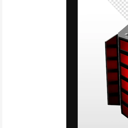
Креативная пл
ваших лучших 
подписчиков с
предприятий, а
Pусский