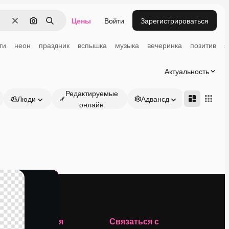
Цены
Войти
Зарегистрироваться
Очистить
Поиск по изображению
Поиск
ти
неон
праздник
вспышка
музыка
вечеринка
позитив
з
Актуальность
Редактируемые
Люди
Адвансд
онлайн
Компания
Связаться с