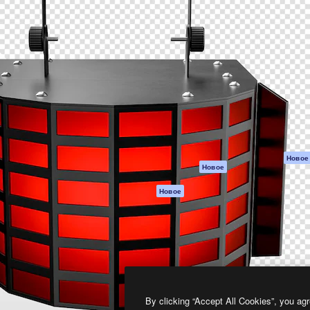
атформа для создания
Spaces
Academy
работ. Более 1 миллиона
ИИ-помощник
Документация п
реди креаторов,
Пакету ИИ
Генератор
гентств и студий.
изображений ИИ
Служба
поддержки
Генератор видео
ИИ
Условия и
положения
Генератор голоса
на основе ИИ
Политика
конфиденциальн
Стоковый контент
Оригиналы
MCP для
Новое
Новое
Claude/ChatGPT
Политика файло
cookie
Агенты
Новое
Центр доверия
API
Партнеры
Мобильное
приложение
Предприятие
Все инструменты
Magnific
By clicking “Accept All Cookies”, you agr