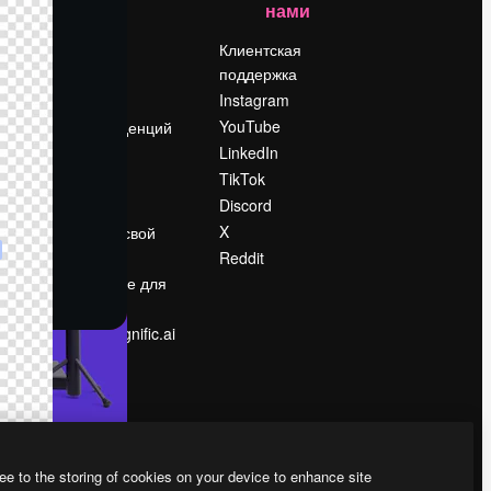
нами
Цены
о
О нас
Клиентская
поддержка
Reviews
Instagram
Вакансии
YouTube
Поиск тенденций
LinkedIn
Блог
TikTok
События
Discord
Slidesgo
ости
X
Продайте свой
контент
Reddit
в
Помещение для
прессы
Ищете magnific.ai
ee to the storing of cookies on your device to enhance site