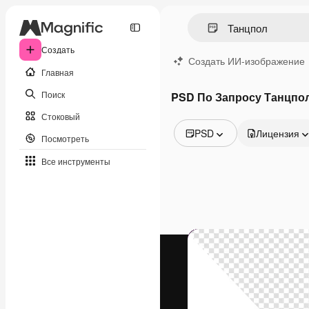
Создать
Создать ИИ-изображение
Главная
Поиск
PSD По Запросу Танцпо
Стоковый
PSD
Лицензия
Посмотреть
Все изображения
Все инструменты
Векторы
Иллюстрации
Фотографии
PSD
Шаблоны
Мокапы
Видео
Видеоролик
Моушн-дизайн
Видеошаблоны
Иконки
3D-модели
Шрифты