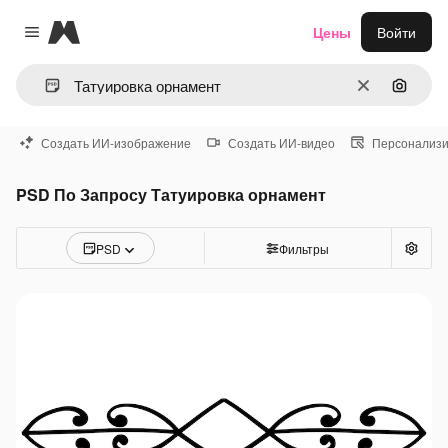
Magnific
Цены
Войти
Close menu
Очистить
Поиск 
Создать ИИ-изображение
Создать ИИ-видео
Персонализи
PSD По Запросу Татуировка орнамент
PSD
Фильтры