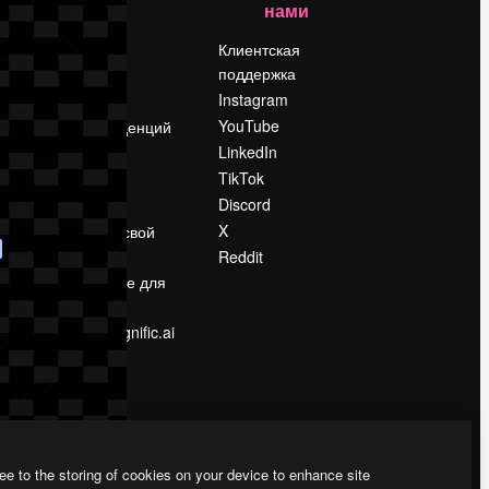
нами
Цены
о
О нас
Клиентская
поддержка
Reviews
Instagram
Вакансии
YouTube
Поиск тенденций
LinkedIn
Блог
TikTok
События
Discord
Slidesgo
ости
X
Продайте свой
контент
Reddit
в
Помещение для
прессы
Ищете magnific.ai
ee to the storing of cookies on your device to enhance site