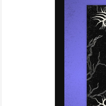
Креативная пл
ваших лучших 
подписчиков с
предприятий, а
Pусский