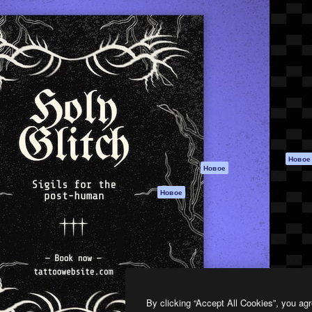
атформа для создания
Spaces
Academy
работ. Более 1 миллиона
ИИ-помощник
Документация п
реди креаторов,
Пакету ИИ
Генератор
гентств и студий.
изображений ИИ
Служба
поддержки
Генератор видео
ИИ
Условия и
положения
Генератор голоса
на основе ИИ
Политика
конфиденциальн
Стоковый контент
Оригиналы
MCP для
Новое
Новое
Claude/ChatGPT
Политика файло
cookie
Агенты
Новое
Центр доверия
API
Партнеры
Мобильное
приложение
Предприятие
Все инструменты
Magnific
By clicking “Accept All Cookies”, you agr