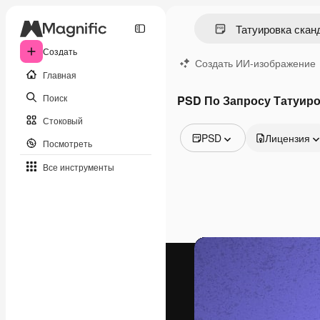
Создать
Создать ИИ-изображение
Главная
Поиск
PSD По Запросу Татуиро
Стоковый
PSD
Лицензия
Посмотреть
Все изображения
Все инструменты
Векторы
Иллюстрации
Фотографии
PSD
Шаблоны
Мокапы
Видео
Видеоролик
Моушн-дизайн
Видеошаблоны
Иконки
3D-модели
Шрифты