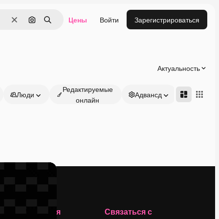
Цены
Войти
Зарегистрироваться
Очистить
Поиск по изображению
Поиск
Актуальность
Редактируемые
Люди
Адвансд
онлайн
Компания
Связаться с