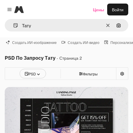
Magnific
Цены
Войти
Close menu
Очистить
Поиск 
Создать ИИ-изображение
Создать ИИ-видео
Персонализи
PSD По Запросу Тату
- Страница 2
PSD
Фильтры