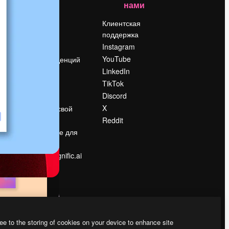
нами
Цены
о
О нас
Клиентская
поддержка
Reviews
Instagram
Вакансии
YouTube
Поиск тенденций
LinkedIn
Блог
TikTok
События
Discord
Slidesgo
ости
X
Продайте свой
контент
Reddit
в
Помещение для
прессы
Ищете magnific.ai
ee to the storing of cookies on your device to enhance site