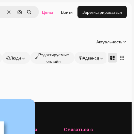
Цены
Войти
Зарегистрироваться
Очистить
Поиск по изображению
Поиск
Актуальность
Редактируемые
Люди
Адвансд
онлайн
Компания
Связаться с