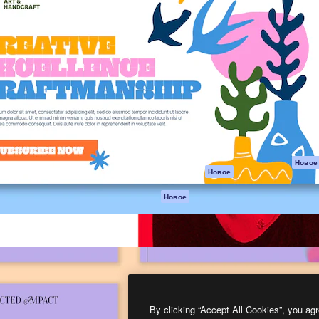
атформа для создания
Spaces
Academy
работ. Более 1 миллиона
ИИ-помощник
Документация п
реди креаторов,
Пакету ИИ
Генератор
гентств и студий.
изображений ИИ
Служба
поддержки
Генератор видео
ИИ
Условия и
положения
Генератор голоса
на основе ИИ
Политика
конфиденциальн
Стоковый контент
Оригиналы
MCP для
Новое
Новое
Claude/ChatGPT
Политика файло
cookie
Агенты
Новое
Центр доверия
API
Партнеры
Мобильное
приложение
Предприятие
Все инструменты
Magnific
By clicking “Accept All Cookies”, you agr