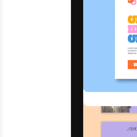
Креативная пл
ваших лучших 
подписчиков с
предприятий, а
Pусский