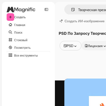
Создать
Создать ИИ-изображение
Главная
Поиск
PSD По Запросу Творчес
Стоковый
PSD
Лицензия
Посмотреть
Все изображения
Все инструменты
Векторы
Иллюстрации
Фотографии
PSD
Шаблоны
Мокапы
Видео
Видеоролик
Моушн-дизайн
Видеошаблоны
Иконки
3D-модели
Шрифты