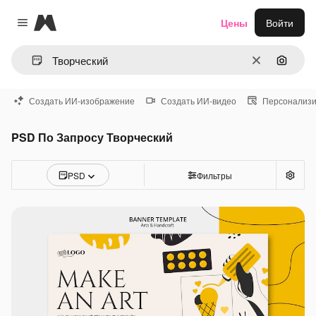
Magnific
Цены
Войти
Close menu
Очистить
Поиск 
Создать ИИ-изображение
Создать ИИ-видео
Персонализи
PSD По Запросу Творческий
PSD
Фильтры