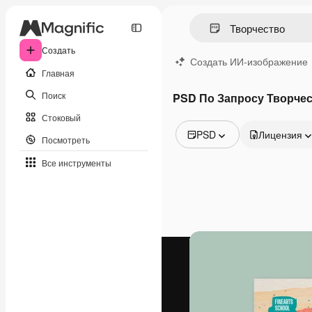
Создать
Создать ИИ-изображение
Главная
Поиск
PSD По Запросу Творче
Стоковый
PSD
Лицензия
Посмотреть
Все изображения
Все инструменты
Векторы
Иллюстрации
Фотографии
PSD
Шаблоны
Мокапы
Видео
Видеоролик
Моушн-дизайн
Видеошаблоны
Иконки
3D-модели
Шрифты