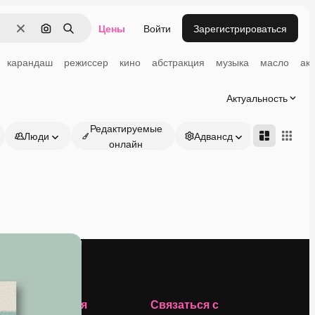
Цены
Войти
Зарегистрироваться
Очистить
Поиск по изображению
Поиск
карандаш
режиссер
кино
абстракция
музыка
масло
ак
Актуальность
Редактируемые
Люди
Адвансд
онлайн
Компания
Связаться с