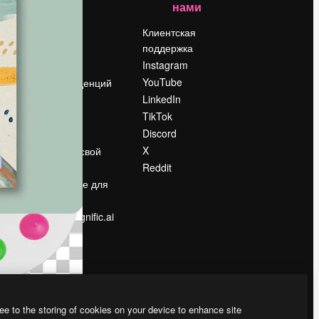
нами
Цены
о
О нас
Клиентская
поддержка
Reviews
Instagram
Вакансии
YouTube
Поиск тенденций
LinkedIn
Блог
TikTok
События
Discord
Slidesgo
ости
X
Продайте свой
контент
Reddit
в
Помещение для
прессы
Ищете magnific.ai
ee to the storing of cookies on your device to enhance site