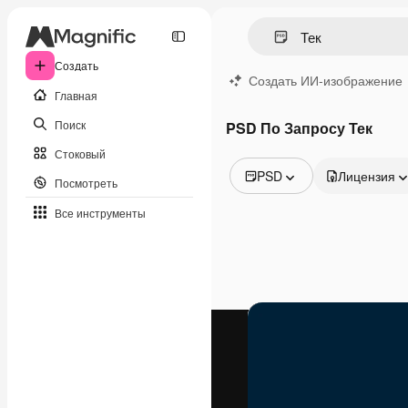
Создать
Создать ИИ-изображение
Главная
Поиск
PSD По Запросу Тек
Стоковый
PSD
Лицензия
Посмотреть
Все изображения
Все инструменты
Векторы
Иллюстрации
Фотографии
PSD
Шаблоны
Мокапы
Видео
Видеоролик
Моушн-дизайн
Видеошаблоны
Иконки
3D-модели
Шрифты