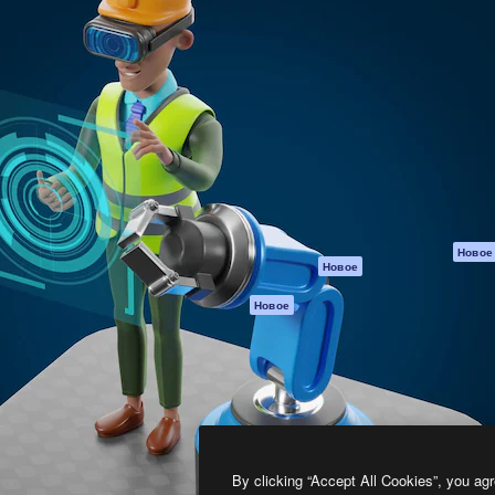
атформа для создания
Spaces
Academy
работ. Более 1 миллиона
ИИ-помощник
Документация п
реди креаторов,
Пакету ИИ
Генератор
гентств и студий.
изображений ИИ
Служба
поддержки
Генератор видео
ИИ
Условия и
положения
Генератор голоса
на основе ИИ
Политика
конфиденциальн
Стоковый контент
Оригиналы
MCP для
Новое
Новое
Claude/ChatGPT
Политика файло
cookie
Агенты
Новое
Центр доверия
API
Партнеры
Мобильное
приложение
Предприятие
Все инструменты
Magnific
By clicking “Accept All Cookies”, you agr