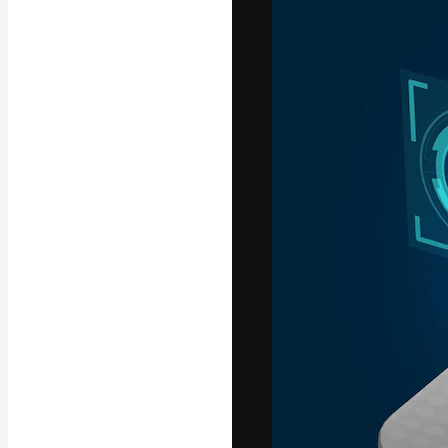
Креативная пл
ваших лучших 
подписчиков с
предприятий, а
Pусский