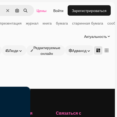
Цены
Войти
Зарегистрироваться
Очистить
Поиск по изображению
Поиск
презентация
журнал
книга
бумага
старинная бумага
сооб
Актуальность
Редактируемые
Люди
Адвансд
онлайн
Компания
Связаться с