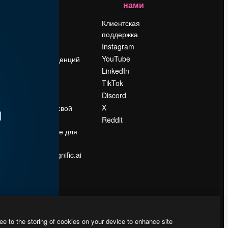
нами
Цены
о
О нас
Клиентская
поддержка
Reviews
Instagram
Вакансии
YouTube
Поиск тенденций
LinkedIn
Блог
TikTok
События
Discord
Slidesgo
ости
X
Продайте свой
контент
Reddit
в
Помещение для
прессы
Ищете magnific.ai
ee to the storing of cookies on your device to enhance site