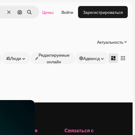
Цены
Войти
Зарегистрироваться
Очистить
Поиск по изображению
Поиск
Актуальность
Редактируемые
Люди
Адвансд
онлайн
Компания
Связаться с