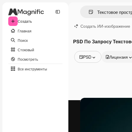
Создать
Создать ИИ-изображение
Главная
Поиск
PSD По Запросу Текстов
Стоковый
PSD
Лицензия
Посмотреть
Все изображения
Все инструменты
Векторы
Иллюстрации
Фотографии
PSD
Шаблоны
Мокапы
Видео
Видеоролик
Моушн-дизайн
Видеошаблоны
Иконки
3D-модели
Шрифты