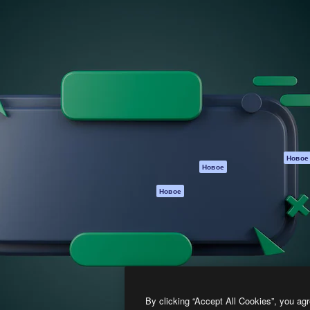
атформа для создания
Spaces
Academy
работ. Более 1 миллиона
ИИ-помощник
Документация п
реди креаторов,
Пакету ИИ
Генератор
гентств и студий.
изображений ИИ
Служба
поддержки
Генератор видео
ИИ
Условия и
положения
Генератор голоса
на основе ИИ
Политика
конфиденциальн
Стоковый контент
Оригиналы
MCP для
Новое
Новое
Claude/ChatGPT
Политика файло
cookie
Агенты
Новое
Центр доверия
API
Партнеры
Мобильное
приложение
Предприятие
Все инструменты
Magnific
By clicking “Accept All Cookies”, you agr