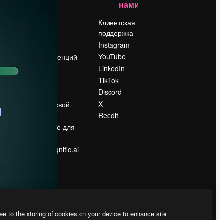
нами
Цены
о
О нас
Клиентская
поддержка
Reviews
Instagram
Вакансии
YouTube
Поиск тенденций
LinkedIn
Блог
TikTok
События
Discord
Slidesgo
ости
X
Продайте свой
контент
Reddit
в
Помещение для
прессы
Ищете magnific.ai
ee to the storing of cookies on your device to enhance site