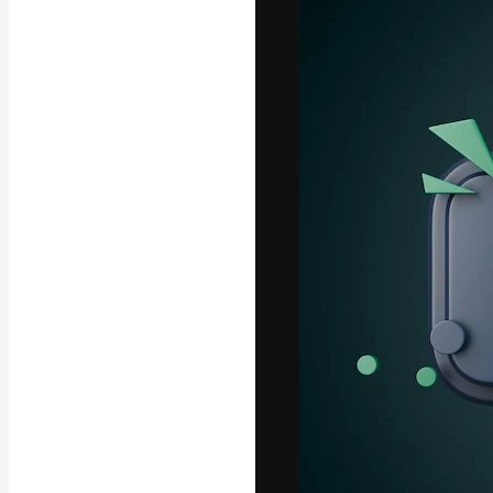
Креативная пл
ваших лучших 
подписчиков с
предприятий, а
Pусский