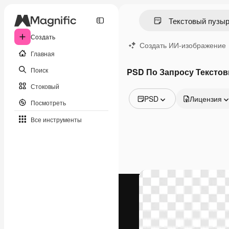
Создать
Создать ИИ-изображение
Главная
Поиск
PSD По Запросу Тексто
Стоковый
PSD
Лицензия
Посмотреть
Все изображения
Все инструменты
Векторы
Иллюстрации
Фотографии
PSD
Шаблоны
Мокапы
Видео
Видеоролик
Моушн-дизайн
Видеошаблоны
Иконки
3D-модели
Шрифты