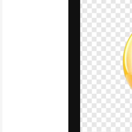
Креативная пл
ваших лучших 
подписчиков с
предприятий, а
Pусский