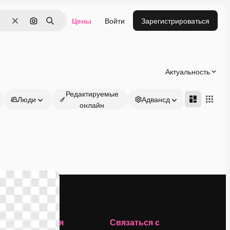
Цены
Войти
Зарегистрироваться
Очистить
Поиск по изображению
Поиск
Актуальность
Редактируемые
Люди
Адвансд
онлайн
Компания
Связаться с