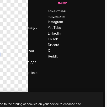
нами
Цены
о
О нас
Клиентская
поддержка
Reviews
Instagram
Вакансии
YouTube
Поиск тенденций
LinkedIn
Блог
TikTok
События
Discord
Slidesgo
ости
X
Продайте свой
контент
Reddit
в
Помещение для
прессы
Ищете magnific.ai
ee to the storing of cookies on your device to enhance site