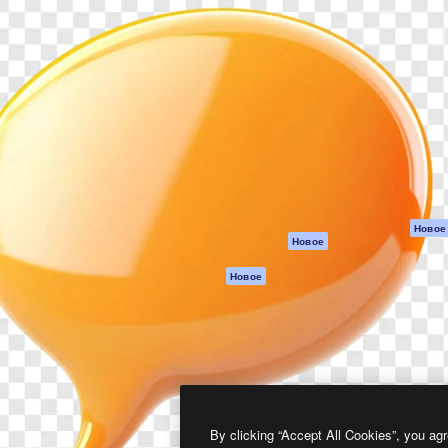
атформа для создания
Spaces
Academy
работ. Более 1 миллиона
ИИ-помощник
Документация п
реди креаторов,
Пакету ИИ
Генератор
гентств и студий.
изображений ИИ
Служба
поддержки
Генератор видео
ИИ
Условия и
положения
Генератор голоса
на основе ИИ
Политика
конфиденциальн
Стоковый контент
Оригиналы
MCP для
Новое
Новое
Claude/ChatGPT
Политика файло
cookie
Агенты
Новое
Центр доверия
API
Партнеры
Мобильное
приложение
Предприятие
Все инструменты
Magnific
By clicking “Accept All Cookies”, you agr