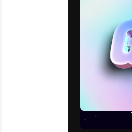
Креативная пл
ваших лучших 
подписчиков с
предприятий, а
Pусский