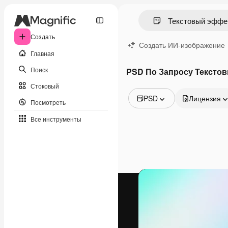
Создать
Создать ИИ-изображение
Главная
Поиск
PSD По Запросу Тексто
Стоковый
PSD
Лицензия
Посмотреть
Все изображения
Все инструменты
Векторы
Иллюстрации
Фотографии
PSD
Шаблоны
Мокапы
Видео
Видеоролик
Моушн-дизайн
Видеошаблоны
Иконки
3D-модели
Шрифты