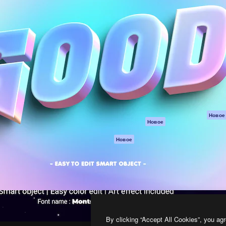
атформа для создания
Spaces
Academy
работ. Более 1 миллиона
ИИ-помощник
Документация п
реди креаторов,
Пакету ИИ
Генератор
гентств и студий.
изображений ИИ
Служба
поддержки
Генератор видео
ИИ
Условия и
положения
Генератор голоса
на основе ИИ
Политика
конфиденциальн
Стоковый контент
Оригиналы
MCP для
Новое
Новое
Claude/ChatGPT
Политика файло
cookie
Агенты
Новое
Центр доверия
API
Партнеры
Мобильное
приложение
Предприятие
Все инструменты
Magnific
By clicking “Accept All Cookies”, you agr