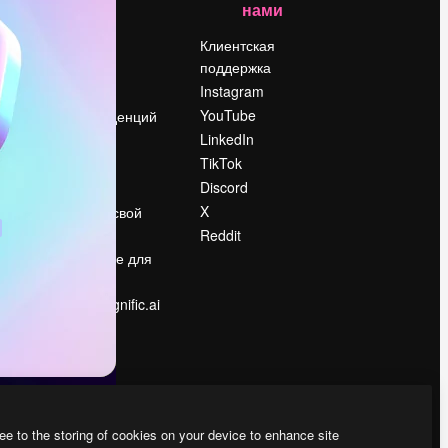
нами
Цены
о
О нас
Клиентская
поддержка
Reviews
Instagram
Вакансии
YouTube
Поиск тенденций
LinkedIn
Блог
TikTok
События
Discord
Slidesgo
ости
X
Продайте свой
контент
Reddit
в
Помещение для
прессы
Ищете magnific.ai
ee to the storing of cookies on your device to enhance site