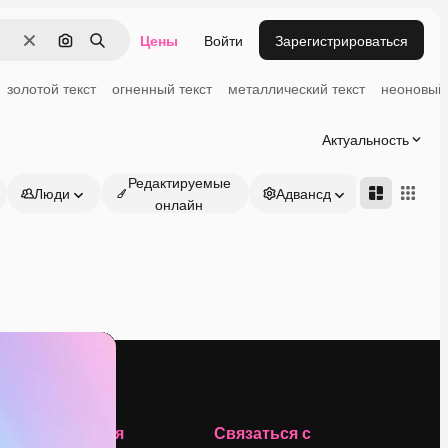
Цены
Войти
Зарегистрироваться
Очистить
Поиск по изображению
Поиск
золотой текст
огненный текст
металлический текст
неоновый 
Актуальность
Редактируемые
Люди
Адвансд
онлайн
Компания
Связаться с