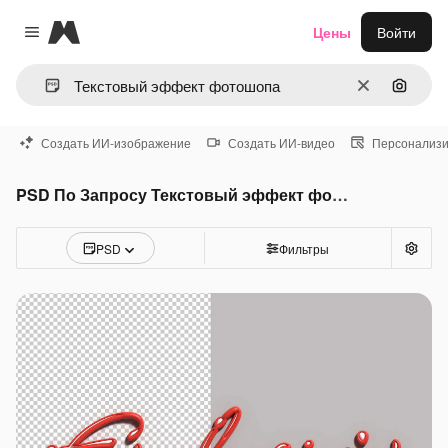
Magnific
Цены
Войти
Close menu
Очистить
Поиск 
Создать ИИ-изображение
Создать ИИ-видео
Персонализи
PSD По Запросу Текстовый эффект фотошопа
PSD
Фильтры