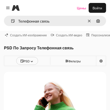
Magnific
Цены
Войти
Close menu
Очистить
Поиск 
Создать ИИ-изображение
Создать ИИ-видео
Персонализи
PSD По Запросу Телефонная связь
PSD
Фильтры