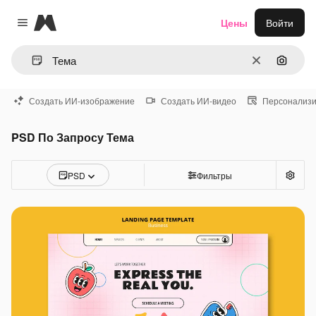
Magnific
Цены
Войти
Close menu
Очистить
Поиск 
Создать ИИ-изображение
Создать ИИ-видео
Персонализи
PSD По Запросу Тема
PSD
Фильтры