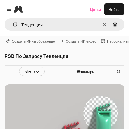
Magnific
Цены
Войти
Close menu
Очистить
Поиск 
Создать ИИ-изображение
Создать ИИ-видео
Персонализи
PSD По Запросу Тенденция
PSD
Фильтры