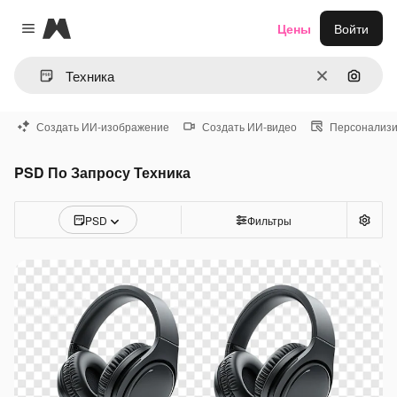
Magnific
Цены
Войти
Close menu
Очистить
Поиск 
Создать ИИ-изображение
Создать ИИ-видео
Персонализи
PSD По Запросу Техника
PSD
Фильтры