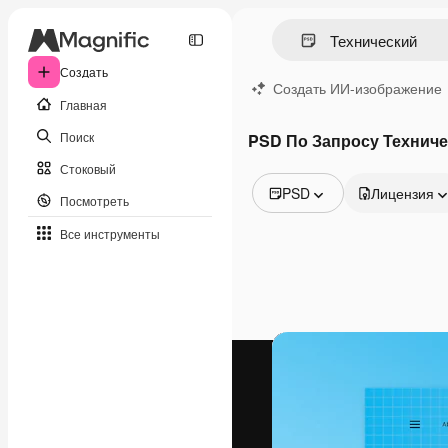
Создать
Создать ИИ-изображение
Главная
Поиск
PSD По Запросу Технич
Стоковый
PSD
Лицензия
Посмотреть
Все изображения
Все инструменты
Векторы
Иллюстрации
Фотографии
PSD
Шаблоны
Мокапы
Видео
Видеоролик
Моушн-дизайн
Видеошаблоны
Иконки
3D-модели
Шрифты