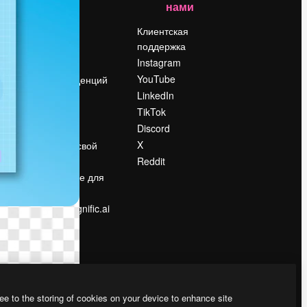
нами
Цены
о
О нас
Клиентская
поддержка
Reviews
Instagram
Вакансии
YouTube
Поиск тенденций
LinkedIn
Блог
TikTok
События
Discord
Slidesgo
ости
X
Продайте свой
контент
Reddit
в
Помещение для
прессы
Ищете magnific.ai
ee to the storing of cookies on your device to enhance site