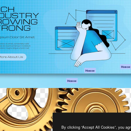
атформа для создания
Spaces
Academy
работ. Более 1 миллиона
ИИ-помощник
Документация п
реди креаторов,
Пакету ИИ
Генератор
гентств и студий.
изображений ИИ
Служба
поддержки
Генератор видео
ИИ
Условия и
положения
Генератор голоса
на основе ИИ
Политика
конфиденциальн
Стоковый контент
Оригиналы
MCP для
Новое
Новое
Claude/ChatGPT
Политика файло
cookie
Агенты
Новое
Центр доверия
API
Партнеры
Мобильное
приложение
Предприятие
Все инструменты
Magnific
By clicking “Accept All Cookies”, you agr