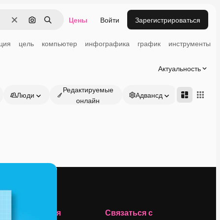
Цены
Войти
Зарегистрироваться
Очистить
Поиск по изображению
Поиск
ция
цель
компьютер
инфографика
график
инструменты
Актуальность
Редактируемые
Люди
Адвансд
онлайн
Компания
Связаться с