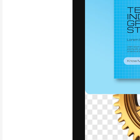
Креативная пл
ваших лучших 
подписчиков с
предприятий, а
Pусский