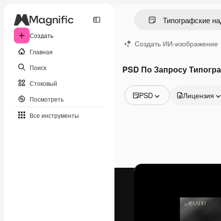
Создать
Создать ИИ-изображение
Главная
Поиск
PSD По Запросу Типогр
Стоковый
PSD
Лицензия
Посмотреть
Все изображения
Все инструменты
Векторы
Иллюстрации
Фотографии
PSD
Шаблоны
Мокапы
Видео
Видеоролик
Моушн-дизайн
Видеошаблоны
Иконки
3D-модели
Шрифты