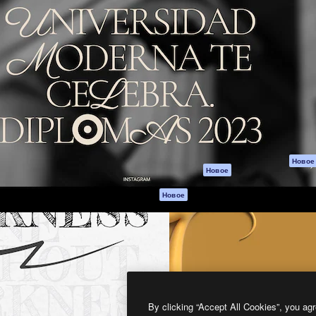
атформа для создания
Spaces
Academy
работ. Более 1 миллиона
ИИ-помощник
Документация п
реди креаторов,
Пакету ИИ
Генератор
гентств и студий.
изображений ИИ
Служба
поддержки
Генератор видео
ИИ
Условия и
положения
Генератор голоса
на основе ИИ
Политика
конфиденциальн
Стоковый контент
Оригиналы
MCP для
Новое
Новое
Claude/ChatGPT
Политика файло
cookie
Агенты
Новое
Центр доверия
API
Партнеры
Мобильное
приложение
Предприятие
Все инструменты
Magnific
By clicking “Accept All Cookies”, you agr