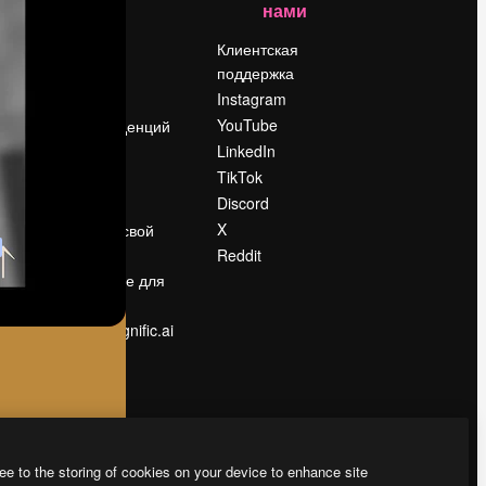
нами
Цены
о
О нас
Клиентская
поддержка
Reviews
Instagram
Вакансии
YouTube
Поиск тенденций
LinkedIn
Блог
TikTok
События
Discord
Slidesgo
ости
X
Продайте свой
контент
Reddit
в
Помещение для
прессы
Ищете magnific.ai
ee to the storing of cookies on your device to enhance site