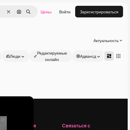
Цены
Войти
Зарегистрироваться
Очистить
Поиск по изображению
Поиск
Актуальность
Редактируемые
Люди
Адвансд
онлайн
Компания
Связаться с