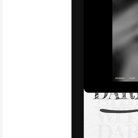
Креативная пл
ваших лучших 
подписчиков с
предприятий, а
Pусский