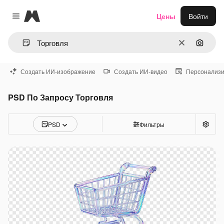
Magnific
Цены
Войти
Close menu
Очистить
Поиск 
Создать ИИ-изображение
Создать ИИ-видео
Персонализи
PSD По Запросу Торговля
PSD
Фильтры