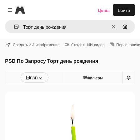
Magnific
Цены
Войти
Close menu
Очистить
Поиск 
Создать ИИ-изображение
Создать ИИ-видео
Персонализи
PSD По Запросу Торт день рождения
PSD
Фильтры