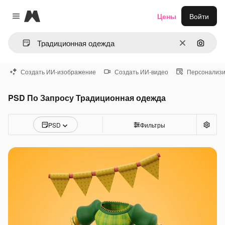
Magnific
Цены
Войти
Close menu
Очистить
Поиск 
Создать ИИ-изображение
Создать ИИ-видео
Персонализи
PSD По Запросу Традиционная одежда
PSD
Фильтры