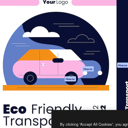
атформа для создания
Spaces
Academy
работ. Более 1 миллиона
ИИ-помощник
Документация п
реди креаторов,
Пакету ИИ
Генератор
гентств и студий.
изображений ИИ
Служба
поддержки
Генератор видео
ИИ
Условия и
положения
Генератор голоса
на основе ИИ
Политика
конфиденциальн
Стоковый контент
Оригиналы
MCP для
Новое
Новое
Claude/ChatGPT
Политика файло
cookie
Агенты
Новое
Центр доверия
API
Партнеры
Мобильное
приложение
Предприятие
Все инструменты
Magnific
By clicking “Accept All Cookies”, you agr