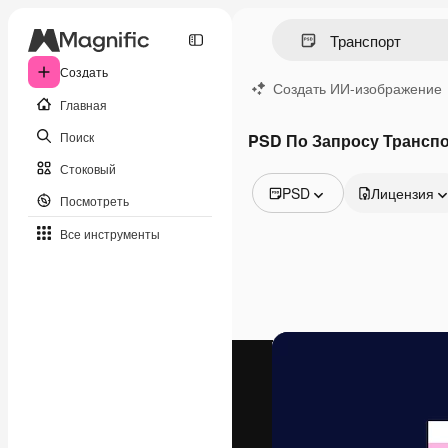
Создать
Создать ИИ-изображение
Главная
Поиск
PSD По Запросу Трансп
Стоковый
PSD
Лицензия
Посмотреть
Все изображения
Все инструменты
Векторы
Иллюстрации
Фотографии
PSD
Шаблоны
Мокапы
Видео
Видеоролик
Моушн-дизайн
Видеошаблоны
Иконки
3D-модели
Шрифты