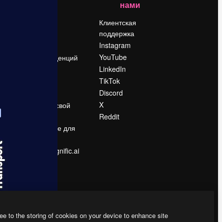
нами
Цены
о
О нас
Клиентская
поддержка
Reviews
Instagram
Вакансии
YouTube
Поиск тенденций
LinkedIn
Блог
TikTok
События
Discord
Slidesgo
ости
X
Продайте свой
контент
Reddit
в
Помещение для
прессы
Ищете magnific.ai
ee to the storing of cookies on your device to enhance site