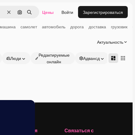
Цены
Войти
Зарегистрироваться
Очистить
Поиск по изображению
Поиск
машина
самолет
автомобиль
дорога
доставка
грузовик
б
Актуальность
Редактируемые
Люди
Адвансд
онлайн
Компания
Связаться с