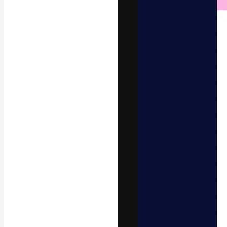
Креативная пл
ваших лучших 
подписчиков с
предприятий, а
Pусский