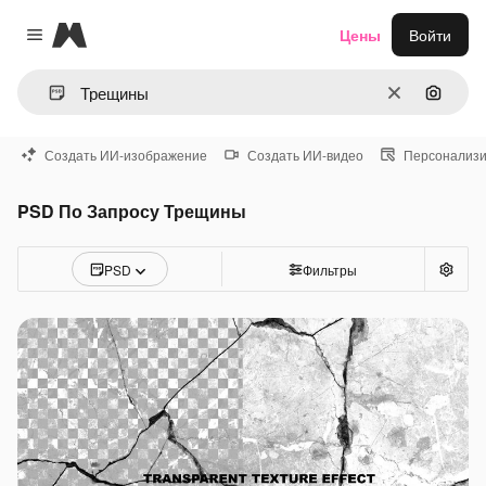
Magnific
Цены
Войти
Close menu
Очистить
Поиск 
Создать ИИ-изображение
Создать ИИ-видео
Персонализи
PSD По Запросу Трещины
PSD
Фильтры