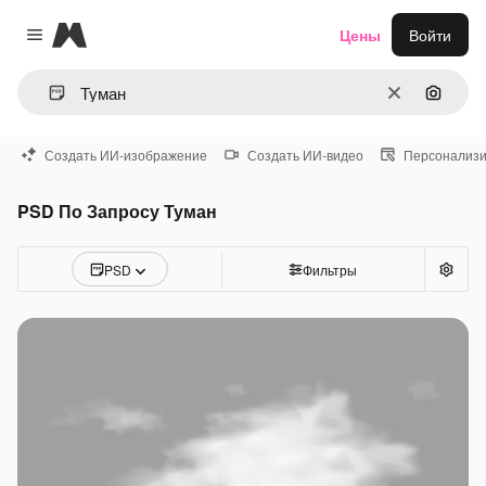
Magnific
Цены
Войти
Close menu
Очистить
Поиск 
Создать ИИ-изображение
Создать ИИ-видео
Персонализи
PSD По Запросу Туман
PSD
Фильтры