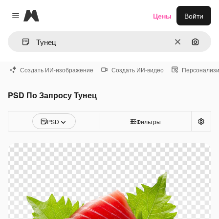
Magnific
Цены
Войти
Close menu
Очистить
Поиск 
Создать ИИ-изображение
Создать ИИ-видео
Персонализи
PSD По Запросу Тунец
PSD
Фильтры