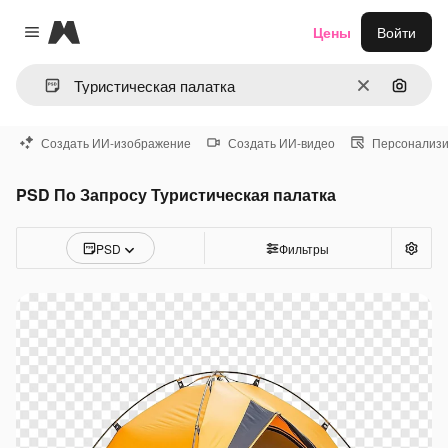
Magnific
Цены
Войти
Close menu
Очистить
Поиск 
Создать ИИ-изображение
Создать ИИ-видео
Персонализи
PSD По Запросу Туристическая палатка
PSD
Фильтры