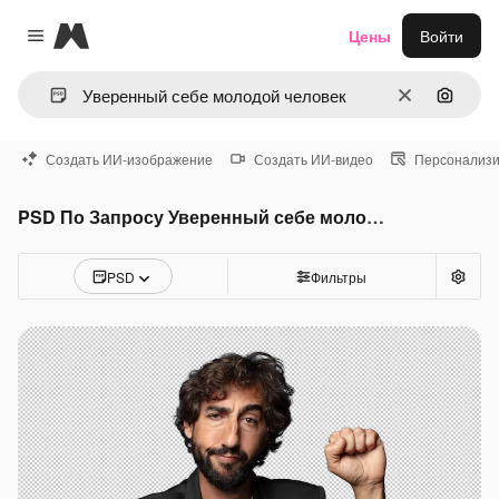
Magnific
Цены
Войти
Close menu
Очистить
Поиск 
Создать ИИ-изображение
Создать ИИ-видео
Персонализи
PSD По Запросу Уверенный себе молодой человек
PSD
Фильтры