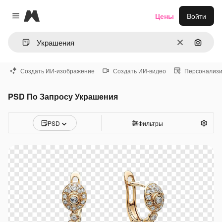
Magnific
Цены
Войти
Close menu
Очистить
Поиск 
Создать ИИ-изображение
Создать ИИ-видео
Персонализи
PSD По Запросу Украшения
PSD
Фильтры