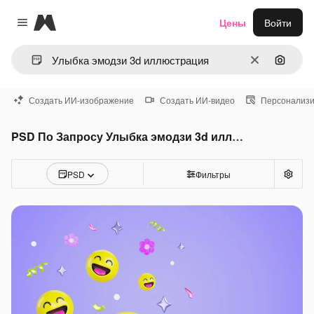
Magnific
Цены
Войти
Close menu
Очистить
Поиск 
Создать ИИ-изображение
Создать ИИ-видео
Персонализи
PSD По Запросу Улыбка эмодзи 3d иллюстрация
PSD
Фильтры