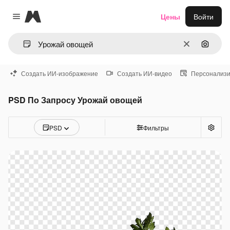
Magnific
Цены
Войти
Close menu
Очистить
Поиск 
Создать ИИ-изображение
Создать ИИ-видео
Персонализи
PSD По Запросу Урожай овощей
PSD
Фильтры