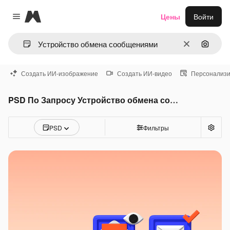
Magnific
Цены
Войти
Close menu
Очистить
Поиск 
Создать ИИ-изображение
Создать ИИ-видео
Персонализи
PSD По Запросу Устройство обмена сообщениями
PSD
Фильтры