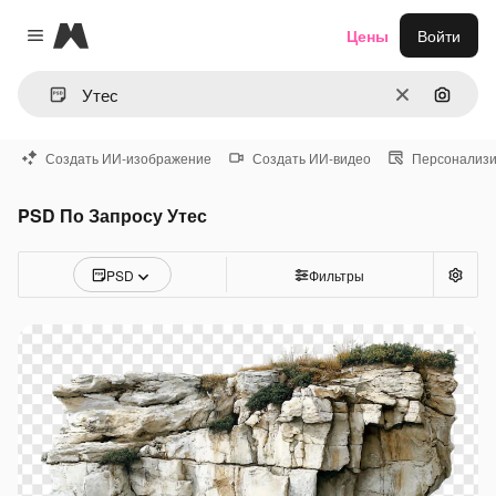
Magnific
Цены
Войти
Close menu
Очистить
Поиск 
Создать ИИ-изображение
Создать ИИ-видео
Персонализи
PSD По Запросу Утес
PSD
Фильтры