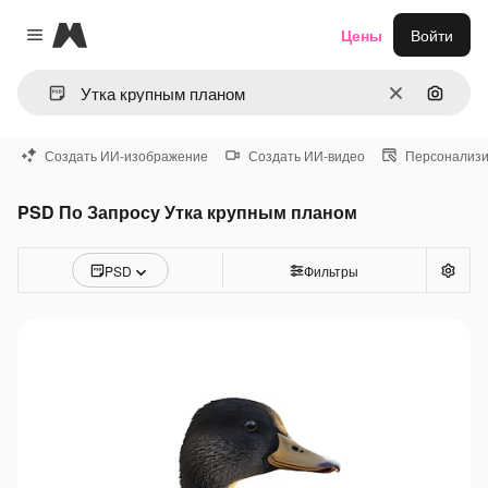
Magnific
Цены
Войти
Close menu
Очистить
Поиск 
Создать ИИ-изображение
Создать ИИ-видео
Персонализи
PSD По Запросу Утка крупным планом
PSD
Фильтры