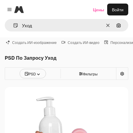
Magnific
Цены
Войти
Close menu
Очистить
Поиск 
Создать ИИ-изображение
Создать ИИ-видео
Персонализи
PSD По Запросу Уход
PSD
Фильтры