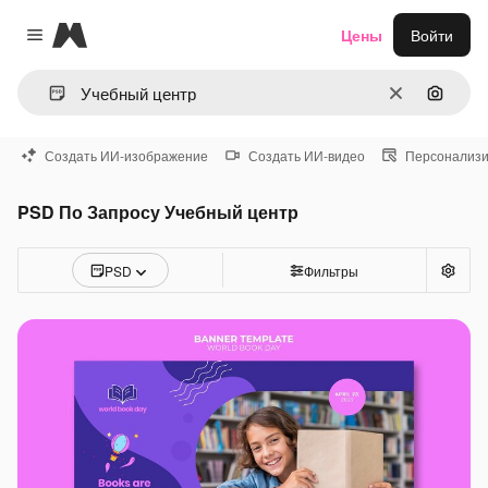
Magnific
Цены
Войти
Close menu
Очистить
Поиск 
Создать ИИ-изображение
Создать ИИ-видео
Персонализи
PSD По Запросу Учебный центр
PSD
Фильтры