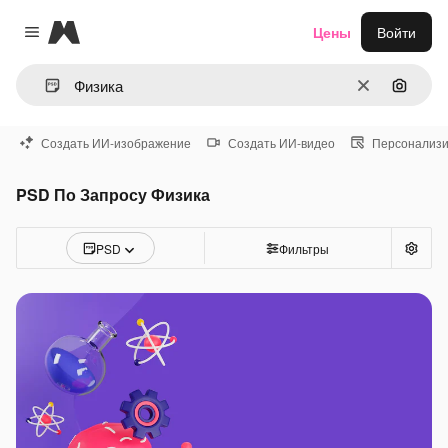
Magnific
Цены
Войти
Close menu
Очистить
Поиск 
Создать ИИ-изображение
Создать ИИ-видео
Персонализи
PSD По Запросу Физика
PSD
Фильтры