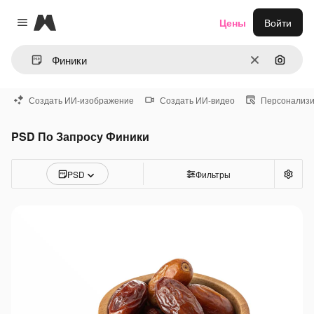
Magnific
Цены
Войти
Close menu
Очистить
Поиск 
Создать ИИ-изображение
Создать ИИ-видео
Персонализи
PSD По Запросу Финики
PSD
Фильтры