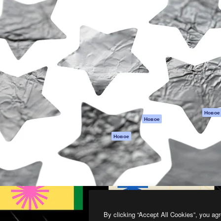
атформа для создания
Spaces
Academy
работ. Более 1 миллиона
ИИ-помощник
Документация п
реди креаторов,
Пакету ИИ
Генератор
гентств и студий.
изображений ИИ
Служба
поддержки
Генератор видео
ИИ
Условия и
положения
Генератор голоса
на основе ИИ
Политика
конфиденциальн
Стоковый контент
Оригиналы
MCP для
Новое
Новое
Claude/ChatGPT
Политика файло
cookie
Агенты
Новое
Центр доверия
API
Партнеры
Мобильное
приложение
Предприятие
Все инструменты
Magnific
By clicking “Accept All Cookies”, you agr