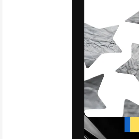
Креативная пл
ваших лучших 
подписчиков с
предприятий, а
Pусский