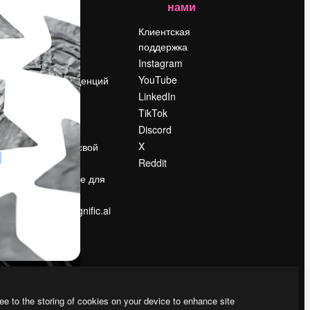
нами
Цены
о
О нас
Клиентская
поддержка
Reviews
Instagram
Вакансии
YouTube
Поиск тенденций
LinkedIn
Блог
TikTok
События
Discord
Slidesgo
ости
X
Продайте свой
контент
Reddit
в
Помещение для
прессы
Ищете magnific.ai
ee to the storing of cookies on your device to enhance site