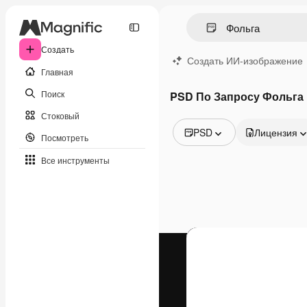
Создать
Создать ИИ-изображение
Главная
Поиск
PSD По Запросу Фольга
Стоковый
PSD
Лицензия
Посмотреть
Все изображения
Все инструменты
Векторы
Иллюстрации
Фотографии
PSD
Шаблоны
Мокапы
Видео
Видеоролик
Моушн-дизайн
Видеошаблоны
Иконки
3D-модели
Шрифты