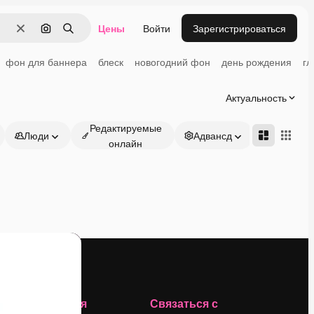
Цены
Войти
Зарегистрироваться
Очистить
Поиск по изображению
Поиск
фон для баннера
блеск
новогодний фон
день рождения
гл
Актуальность
Редактируемые
Люди
Адвансд
онлайн
Компания
Связаться с