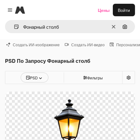
Magnific
Цены
Войти
Close menu
Очистить
Поиск 
Создать ИИ-изображение
Создать ИИ-видео
Персонализи
PSD По Запросу Фонарный столб
PSD
Фильтры